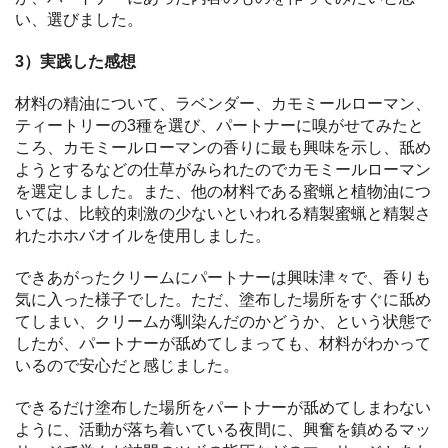
い、選びました。
3）実践した感想
材料の精油について、ラベンダー、カモミールローマン、
ティートリーの3種を選び、パートナーに嗅がせてみたと
ころ、カモミールローマンの香りに最も興味を示し、舐め
ようとするなどの仕草がみられたのでカモミールローマン
を選定しました。また、他の材料である蜜蝋と植物油につ
いては、比較的刺激の少ないといわれる精製蜜蝋と精製さ
れたホホバオイルを使用しました。
できあがったクリームにパートナーは興味津々で、香りも
気に入った様子でした。ただ、塗布した場所をすぐに舐め
てしまい、クリームが馴染んだのかどうか、という状態で
したが、パートナーが舐めてしまっても、材料がわかって
いるので安心だと感じました。
できるだけ塗布した場所をパートナーが舐めてしまわない
ように、活動が落ち着いている夜間に、興奮を鎮めるマッ