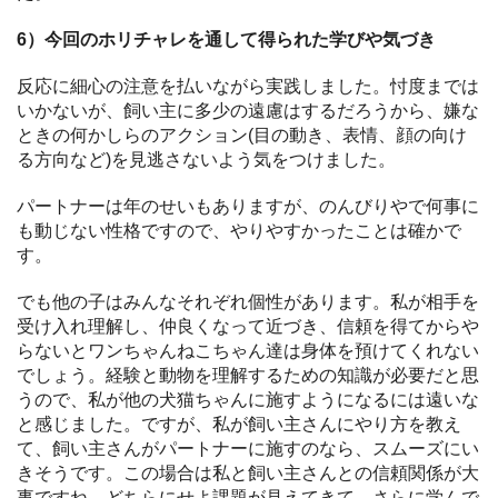
6）今回のホリチャレを通して得られた学びや気づき
反応に細心の注意を払いながら実践しました。忖度までは
いかないが、飼い主に多少の遠慮はするだろうから、嫌な
ときの何かしらのアクション(目の動き、表情、顔の向け
る方向など)を見逃さないよう気をつけました。
パートナーは年のせいもありますが、のんびりやで何事に
も動じない性格ですので、やりやすかったことは確かで
す。
でも他の子はみんなそれぞれ個性があります。私が相手を
受け入れ理解し、仲良くなって近づき、信頼を得てからや
らないとワンちゃんねこちゃん達は身体を預けてくれない
でしょう。経験と動物を理解するための知識が必要だと思
うので、私が他の犬猫ちゃんに施すようになるには遠いな
と感じました。ですが、私が飼い主さんにやり方を教え
て、飼い主さんがパートナーに施すのなら、スムーズにい
きそうです。この場合は私と飼い主さんとの信頼関係が大
事ですね。どちらにせよ課題が見えてきて、さらに学んで