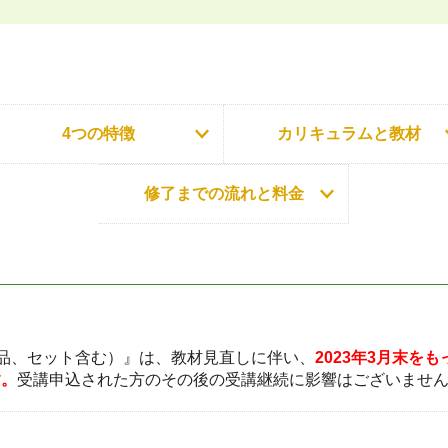
ホリスティックケア･カウンセラー受講生向け
ラー養成講座
より知識と活躍の幅を広げていただくための講
4つの特徴
カリキュラムと教材
修了までの流れと料金
品、セット含む）』は、教材見直しに伴い、
2023年3月末を
す。
受講申込された方のその後の受講継続に影響はございませ