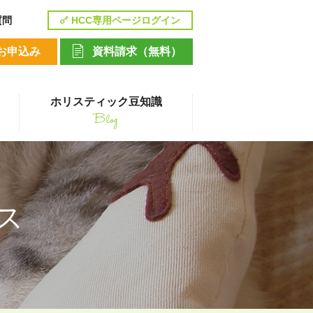
質問
HCC専用ページログイン
お申込み
資料請求（無料）
ホリスティック豆知識
Blog
講座
ス
ペットシッティングコース