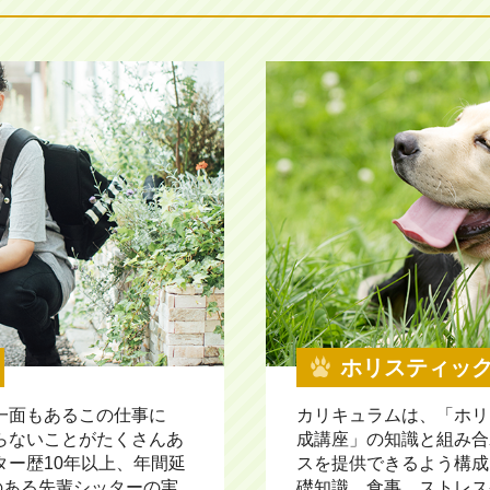
ホリスティッ
一面もあるこの仕事に
カリキュラムは、「ホリ
らないことがたくさんあ
成講座」の知識と組み合
ー歴10年以上、年間延
スを提供できるよう構成
のある先輩シッターの実
礎知識、食事、ストレス