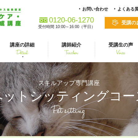
お問い合わせ
よくある
0120-06-1270
受講の
受付時間 10:00～16:00（平日）
講座の詳細
講師紹介
受講生の声
Detail
Teacher
Voice
る方
スキルアップ
スキルアップ専門講座
ペットシッティングコー
Pet sitting
シニアペット 介護&ケアコース