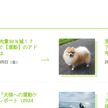
ホリスティックケア･カウンセラー受講生向け
ラー養成講座
より知識と活躍の幅を広げていただくための講
筋肉量30％減！？
ぐ【運動】のアド
は
月05日（金）
2
『犬猫への運動ケ
レポート（2024