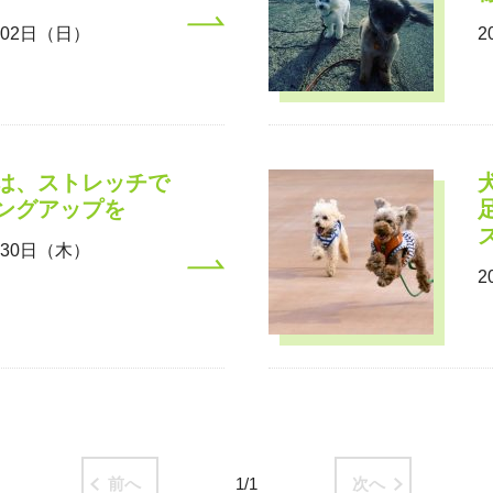
月02日（日）
2
は、ストレッチで
ングアップを
月30日（木）
2
前へ
1/1
次へ