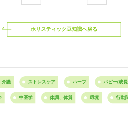
ホリスティック豆知識へ戻る
、介護
ストレスケア
ハーブ
パピー(成
ジ
中医学
体調、体質
環境
行動