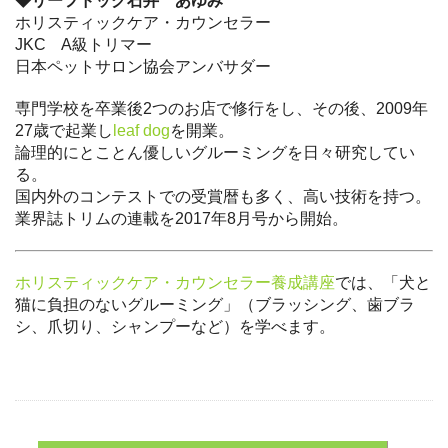
◆リーフドッグ石井 あゆみ
ホリスティックケア・カウンセラー
JKC A級トリマー
日本ペットサロン協会アンバサダー
専門学校を卒業後2つのお店で修行をし、その後、2009年
27歳で起業し
leaf dog
を開業。
論理的にとことん優しいグルーミングを日々研究してい
る。
国内外のコンテストでの受賞暦も多く、高い技術を持つ。
業界誌トリムの連載を2017年8月号から開始。
ホリスティックケア・カウンセラー養成講座
では、「犬と
猫に負担のないグルーミング」（ブラッシング、歯ブラ
シ、爪切り、シャンプーなど）を学べます。