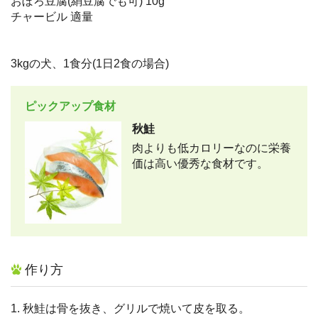
おぼろ豆腐(絹豆腐でも可) 10g
チャービル 適量
3kgの犬、1食分(1日2食の場合)
ピックアップ食材
秋鮭
肉よりも低カロリーなのに栄養
価は高い優秀な食材です。
作り方
1. 秋鮭は骨を抜き、グリルで焼いて皮を取る。