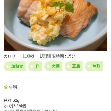
カロリー : 110kcl 調理目安時間 : 15分
加熱食
卵
犬用
豆腐
魚類
材料
秋鮭 60g
ゆで卵 1/4個