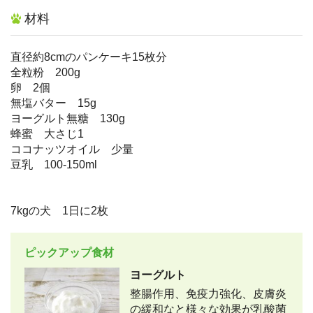
材料
直径約8cmのパンケーキ15枚分
全粒粉 200g
卵 2個
無塩バター 15g
ヨーグルト無糖 130g
蜂蜜 大さじ1
ココナッツオイル 少量
豆乳 100-150ml
7kgの犬 1日に2枚
ピックアップ食材
ヨーグルト
整腸作用、免疫力強化、皮膚炎
の緩和なと様々な効果が乳酸菌