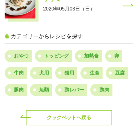
2020年05月03日（日）
カテゴリーからレシピを探す
おやつ
トッピング
加熱食
卵
牛肉
犬用
猫用
生食
豆腐
豚肉
魚類
鶏レバー
鶏肉
クックペットへ戻る