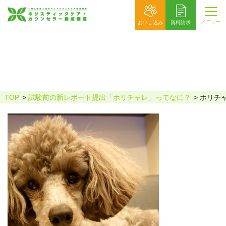
メニュー
お申し込み
資料請求
ホリチャレnagihaha様掲載用
TOP
試験前の新レポート提出「ホリチャレ」ってなに？
ホリチャ