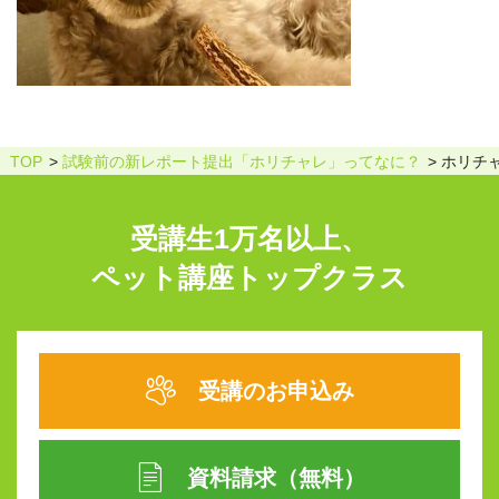
TOP
試験前の新レポート提出「ホリチャレ」ってなに？
ホリチャ
受講生1万名以上、
ペット講座トップクラス
受講のお申込み
資料請求（無料）