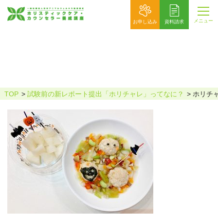
メニュー
お申し込み
資料請求
ホリチャレharumina様掲載用
TOP
試験前の新レポート提出「ホリチャレ」ってなに？
ホリチャ