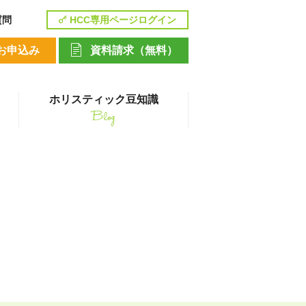
質問
HCC専用ページログイン
お申込み
資料請求（無料）
ホリスティック豆知識
Blog
講座
様掲載用
ペットシッティングコース