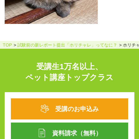
TOP
試験前の新レポート提出「ホリチャレ」ってなに？
ホリチャ
受講生1万名以上、
ペット講座トップクラス
受講のお申込み
資料請求（無料）