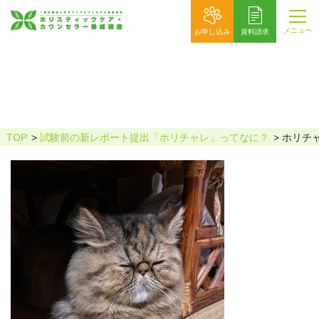
メニュー
お申し込み
資料請求
ホリチャレ_N.M様1掲載用
TOP
試験前の新レポート提出「ホリチャレ」ってなに？
ホリチャ