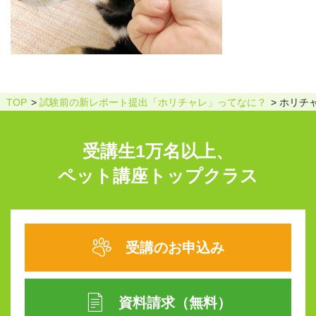
TOP
試験前の新レポート提出「ホリチャレ」ってなに？
ホリチ
受講生1万名以上、
ペット講座トップクラス
受講のお申込み
資料請求（無料）