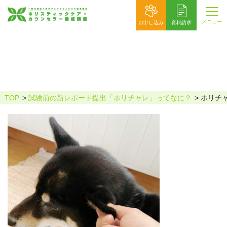
メニュー
お申し込み
資料請求
ホリチャレ_黒柴りゅうのママ様サイ
ト用
TOP
試験前の新レポート提出「ホリチャレ」ってなに？
ホリチ