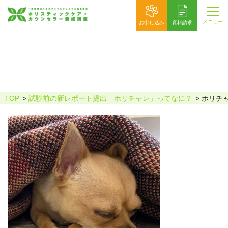
メニュー
お申し込み
資料請求
ホリチャレ_石坪実穂_サイト用
TOP
試験前の新レポート提出「ホリチャレ」ってなに？
ホリチ