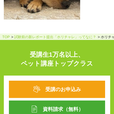
TOP
試験前の新レポート提出「ホリチャレ」ってなに？
ホリチ
受講生1万名以上、
ペット講座トップクラス
受講のお申込み
資料請求（無料）