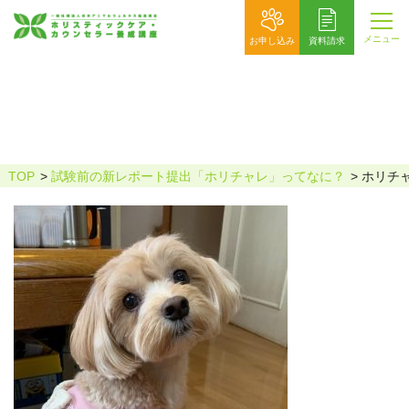
メニュー
お申し込み
資料請求
ホリチャレ_早原-愛美さま
TOP
試験前の新レポート提出「ホリチャレ」ってなに？
ホリチャ