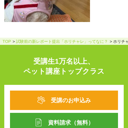
TOP
試験前の新レポート提出「ホリチャレ」ってなに？
ホリチャ
受講生1万名以上、
ペット講座トップクラス
受講のお申込み
資料請求（無料）