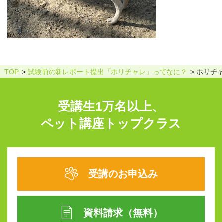
TOP
試験前の新レポート提出「ホリチャレ」ってなに？
ホリチ
受講生1万名以上、
ペット講座トップクラス
受講のお申込み
資料請求（無料）