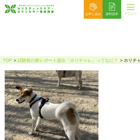
メニュー
お申し込み
資料請求
ホリチャレ_山田けいこ様掲載用
TOP
試験前の新レポート提出「ホリチャレ」ってなに？
ホリチ