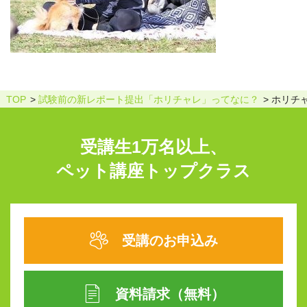
TOP
試験前の新レポート提出「ホリチャレ」ってなに？
ホリチ
受講生1万名以上、
ペット講座トップクラス
受講のお申込み
資料請求（無料）