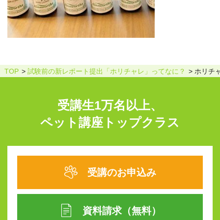
TOP
試験前の新レポート提出「ホリチャレ」ってなに？
ホリチ
受講生1万名以上、
ペット講座トップクラス
受講のお申込み
資料請求（無料）