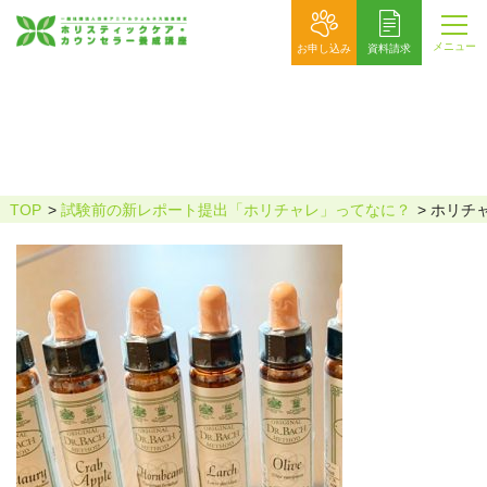
メニュー
お申し込み
資料請求
ホリチャレ_けんた様掲載用
TOP
試験前の新レポート提出「ホリチャレ」ってなに？
ホリチ