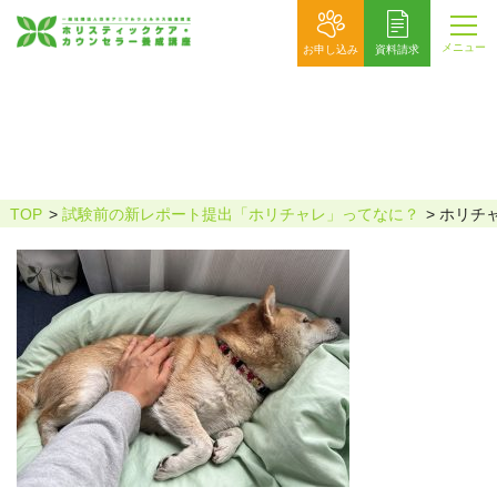
メニュー
お申し込み
資料請求
ホリチャレあずきママ掲載用
TOP
試験前の新レポート提出「ホリチャレ」ってなに？
ホリチ