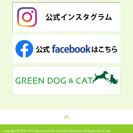
Copyright © 2016 HCC Secretariat/K.K. ColorZoo Education. All Rights Reserved.