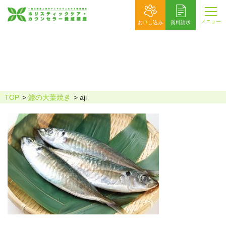
メニュー
お申し込み
資料請求
aji
TOP
鯵の大葉焼き
aji