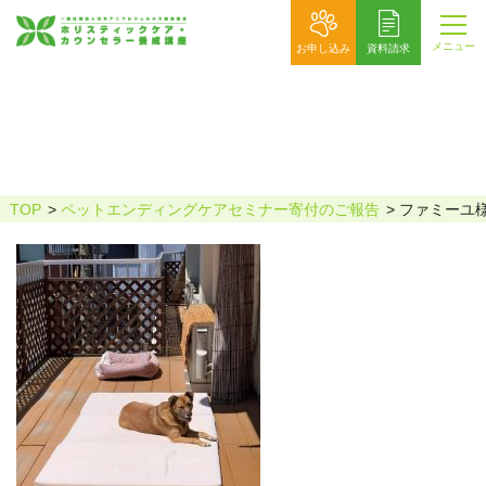
メニュー
お申し込み
資料請求
ファミーユ様の犬猫4
TOP
ペットエンディングケアセミナー寄付のご報告
ファミーユ