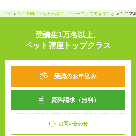
TOP
シニア期に増える不調に、『ハーブ』でできること
シニア
受講生1万名以上、
ペット講座トップクラス
受講のお申込み
資料請求（無料）
お問い合わせ