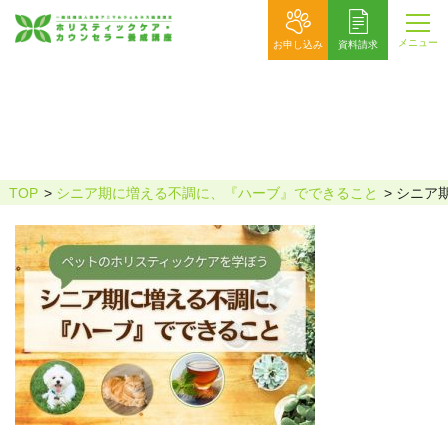
メニュー
お申し込み
資料請求
シニア期に増える不調にハーブででき
ること
TOP
シニア期に増える不調に、『ハーブ』でできること
シニア