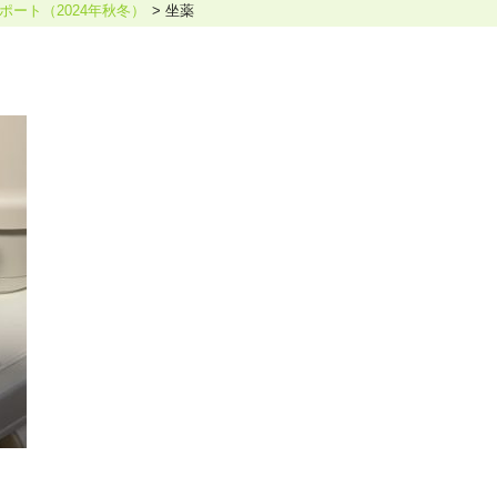
ート（2024年秋冬）
坐薬
ホリスティックケア･カウンセラー受講生向け
ラー養成講座
より知識と活躍の幅を広げていただくための講