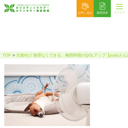
メニュー
お申し込み
資料請求
扇風と犬
TOP
犬猫向け 無理なくできる、梅雨時期のQOLアップ【puttyさ