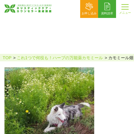
メニュー
お申し込み
資料請求
カモミール畑
TOP
これ1つで何役も！ハーブの万能薬カモミール
カモミール畑