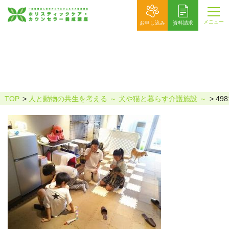
メニュー
お申し込み
資料請求
49818612_1965753733522567_882901
9929421283328_n
TOP
人と動物の共生を考える ～ 犬や猫と暮らす介護施設 ～
498