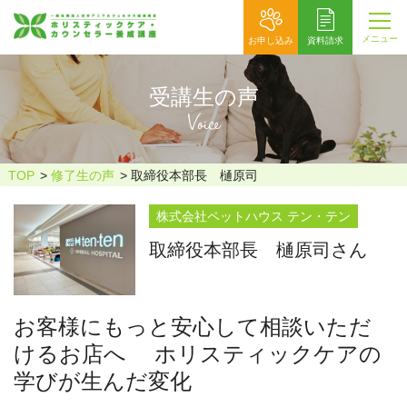
メニュー
お申し込み
資料請求
受講生の声
Voice
TOP
修了生の声
取締役本部長 樋原司
株式会社ペットハウス テン・テン
取締役本部長 樋原司さん
お客様にもっと安心して相談いただ
けるお店へ ホリスティックケアの
学びが生んだ変化