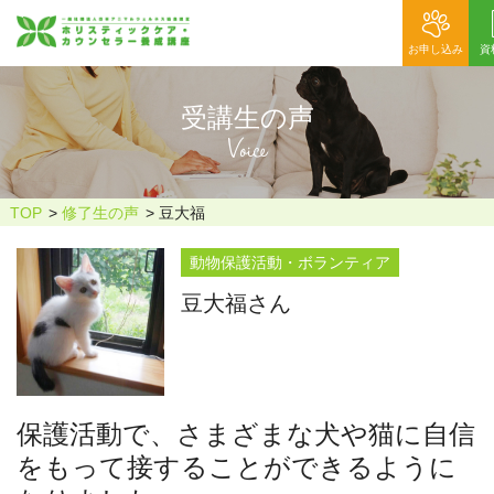
お申し込み
資
受講生の声
Voice
TOP
修了生の声
豆大福
動物保護活動・ボランティア
豆大福さん
保護活動で、さまざまな犬や猫に自信
をもって接することができるように