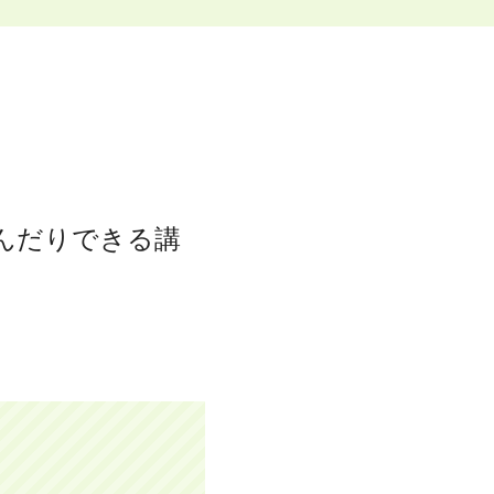
。
座です。
んだりできる講