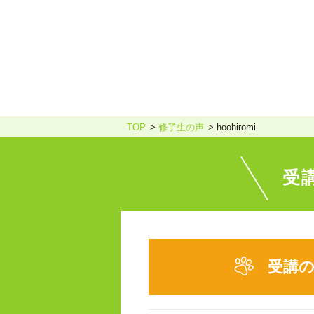
TOP
修了生の声
hoohiromi
受
受講