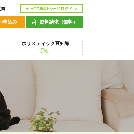
質問
HCC専用ページログイン
お申込み
資料請求（無料）
ホリスティック豆知識
Blog
講座
ペットシッティングコース