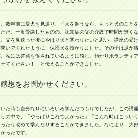
は、数年前に愛犬を見送り、「犬を飼うなら、もっと犬のこと
。ただ、一度受講したものの、認知症の父の介護で時間が無く
後、父を見送った後にやはり犬と関わりたいと思い、講座の受
が繋いでくれたように、保護犬を授かりました。その子は足が
が、私には啓発を促されているように感じ、預かりボランティ
任せてください！」と伝えることができました。
の感想をお聞かせください。
ていた時も自分なりにいろいろ学んだつもりでしたが、この講
わりの中で、「やっぱりこれでよかった」「こんな時はこうい
らったり改めて学んだりすることができました。なにより、大
しかったです。