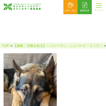
メニュー
お申し込み
資料請求
犬種シリーズ‗シェパード
TOP
【連載：犬種を知る】～ジャーマン・シェパード・ドッグ～