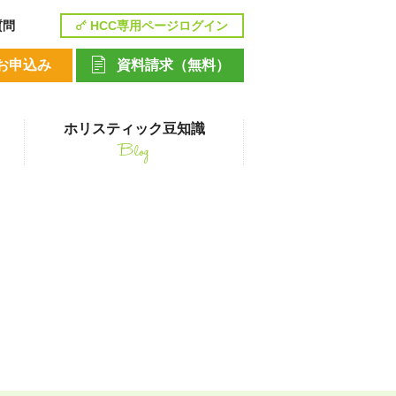
質問
HCC専用ページログイン
お申込み
資料請求（無料）
ホリスティック豆知識
Blog
講座
num)
ペットシッティングコース