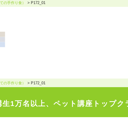
ての手作り食）
P172_01
ホリスティックケア･カウンセラー受講生向け
ラー養成講座
より知識と活躍の幅を広げていただくための講
ての手作り食）
P172_01
講生1万名以上、
ペット講座トップク