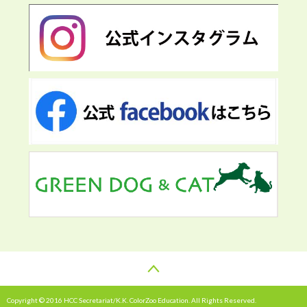
Copyright © 2016 HCC Secretariat/K.K. ColorZoo Education. All Rights Reserved.