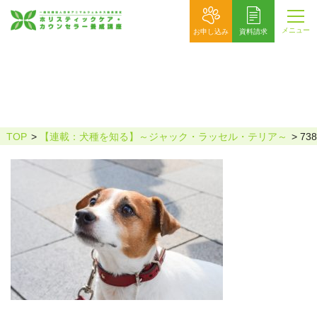
メニュー
お申し込み
資料請求
738648_s
TOP
【連載：犬種を知る】～ジャック・ラッセル・テリア～
738