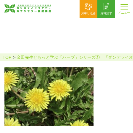
メニュー
お申し込み
資料請求
西洋タンポポ2
TOP
金田先生ともっと学ぶ「ハーブ」シリーズ① 『ダンデライオ