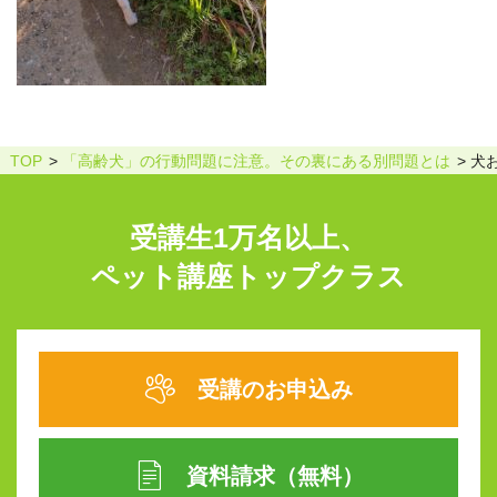
TOP
「高齢犬」の行動問題に注意。その裏にある別問題とは
犬
受講生1万名以上、
ペット講座トップクラス
受講のお申込み
資料請求（無料）