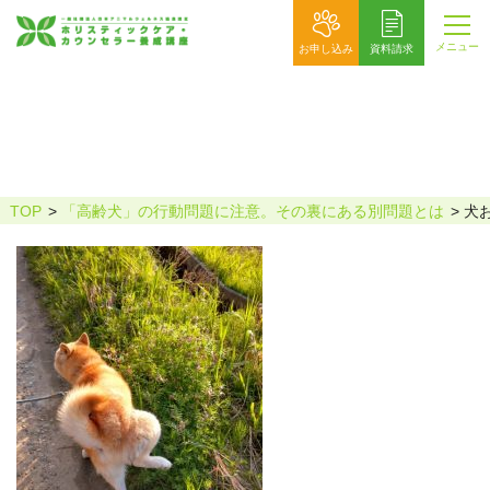
メニュー
お申し込み
資料請求
犬おしっこ
TOP
「高齢犬」の行動問題に注意。その裏にある別問題とは
犬