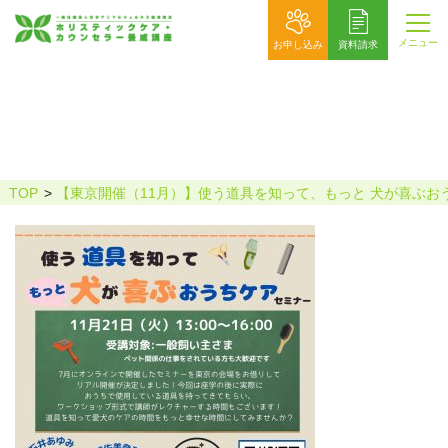
メニュー
お申し込み
資料請求
376573209_6584292201692281_50450
87649439017648_n
TOP
【東京開催（11月）】使う道具を知って、もっと 犬が喜ぶお