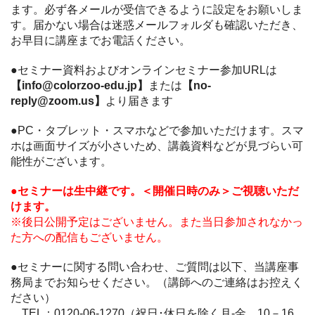
ます。必ず各メールが受信できるように設定をお願いしま
す。届かない場合は迷惑メールフォルダも確認いただき、
お早目に講座までお電話ください。
●セミナー資料およびオンラインセミナー参加URLは
【info@colorzoo-edu.jp】
または
【no-
reply@zoom.us】
より届きます
●PC・タブレット・スマホなどで参加いただけます。スマ
ホは画面サイズが小さいため、講義資料などが見づらい可
能性がございます。
●セミナーは生中継です。＜開催日時のみ＞ご視聴いただ
けます。
※後日公開予定はございません。また当日参加されなかっ
た方への配信もございません。
●セミナーに関する問い合わせ、ご質問は以下、当講座事
務局までお知らせください。（講師へのご連絡はお控えく
ださい）
TEL：0120-06-1270（祝日･休日を除く月-金 10－16