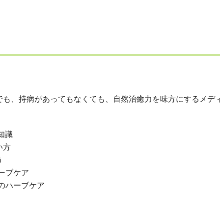
でも、持病があってもなくても、自然治癒力を味方にするメデ
知識
い方
う
ーブケア
のハーブケア