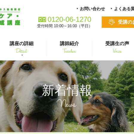
お問い合わせ
よくある
0120-06-1270
受講の
受付時間 10:00～16:00（平日）
講座の詳細
講師紹介
受講生の声
Detail
Teacher
Voice
る方
スキルアップ
新着情報
News
シニアペット 介護&ケアコース