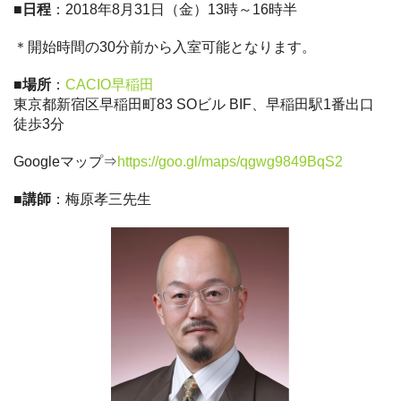
■日程
：2018年8月31日（金）13時～16時半
＊開始時間の30分前から入室可能となります。
■場所
：
CACIO早稲田
東京都新宿区早稲田町83 SOビル BIF、早稲田駅1番出口
徒歩3分
Googleマップ⇒
https://goo.gl/maps/qgwg9849BqS2
■講師
：梅原孝三先生