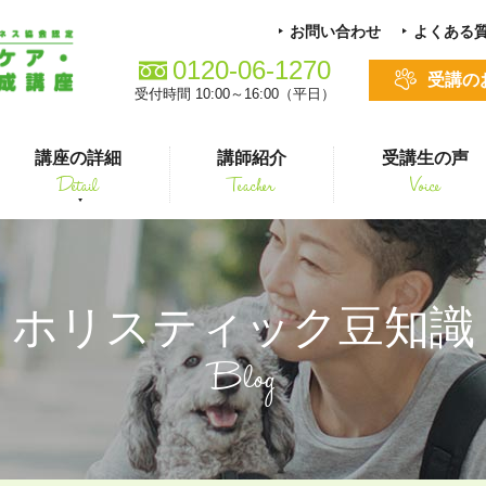
お問い合わせ
よくある
0120-06-1270
受講の
受付時間 10:00～16:00（平日）
講座の詳細
講師紹介
受講生の声
Detail
Teacher
Voice
る方
スキルアップ
ホリスティック豆知識
Blog
シニアペット 介護&ケアコース