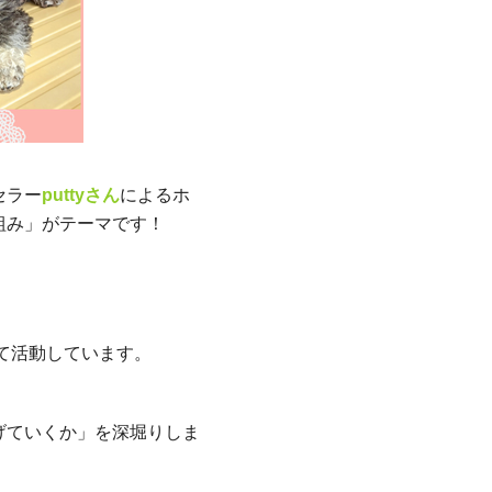
セラー
puttyさん
によるホ
組み」がテーマです！
て活動しています。
げていくか」を深堀りしま