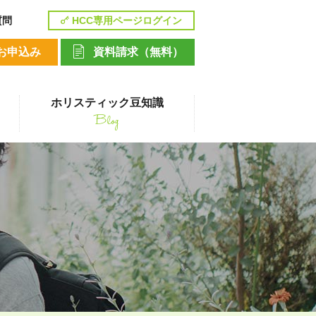
質問
HCC専用ページログイン
お申込み
資料請求（無料）
ホリスティック豆知識
Blog
講座
ペットシッティングコース