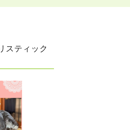
。
座です。
リスティック