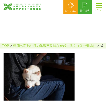
メニュー
お申し込み
資料請求
犬 寝る２
TOP
季節の変わり目の体調不良はなぜ起こる？（冬⇒春編）
犬