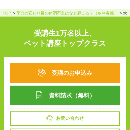
TOP
季節の変わり目の体調不良はなぜ起こる？（冬⇒春編）
犬
受講生1万名以上、
ペット講座トップクラス
受講のお申込み
資料請求（無料）
お問い合わせ