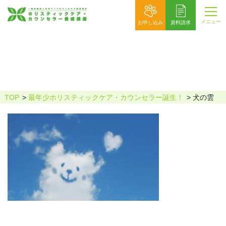
メニュー
お申し込み
資料請求
犬の雲
TOP
最年少ホリスティックケア・カウンセラー誕生！
犬の雲