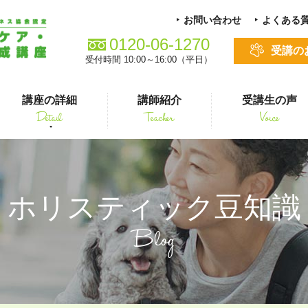
お問い合わせ
よくある
0120-06-1270
受講の
受付時間 10:00～16:00（平日）
講座の詳細
講師紹介
受講生の声
Detail
Teacher
Voice
る方
スキルアップ
ホリスティック豆知識
Blog
シニアペット 介護&ケアコース