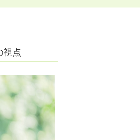
。
座です。
の視点