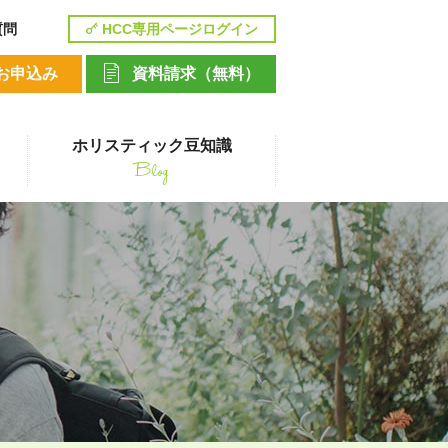
質問
HCC専用ページログイン
お申込み
資料請求（無料）
ホリスティック豆知識
Blog
講座
ペットシッティングコース