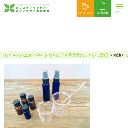
メニュー
お申し込み
資料請求
精油とビーカーとスプレーボトル
TOP
犬のニオイやベタつきに「芳香蒸留水」という選択
精油と