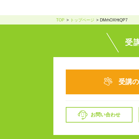
TOP
トップページ
DMrhOXHtQP7
受
受講
お問い合わせ