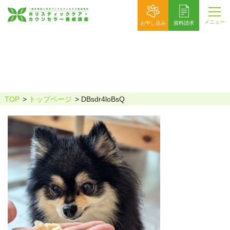
メニュー
お申し込み
資料請求
DBsdr4loBsQ
TOP
トップページ
DBsdr4loBsQ