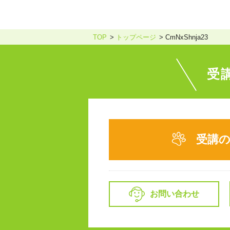
TOP
トップページ
CmNxShnja23
受
受講
お問い合わせ