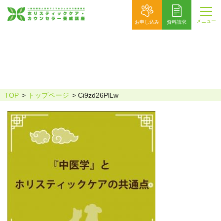
メニュー
お申し込み
資料請求
Ci9zd26PlLw
TOP
トップページ
Ci9zd26PlLw