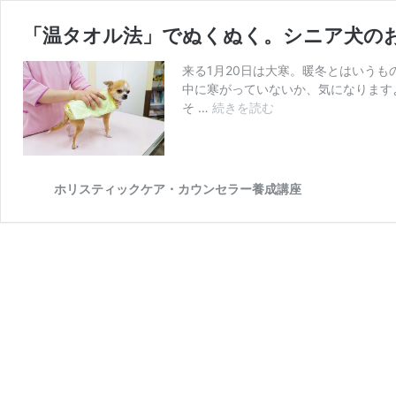
「温タオル法」でぬくぬく。シニア犬の
来る1月20日は大寒。暖冬とはいうも
中に寒がっていないか、気になります
「温
そ …
続きを読む
タ
オ
ル
法」
ホリスティックケア・カウンセラー養成講座
で
ぬ
く
ぬ
く。
シ
ニ
ア
犬
の
お