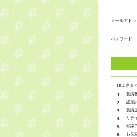
ホリスティックケア・カウンセ
メールアドレ
パスワード
HCC専用
受講
認定
受講
リテ
知識
お役