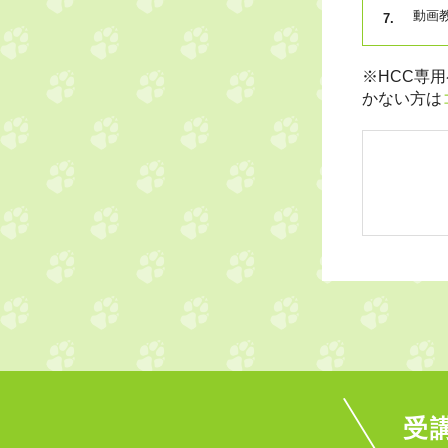
動画
※HCC専
かない方は
受