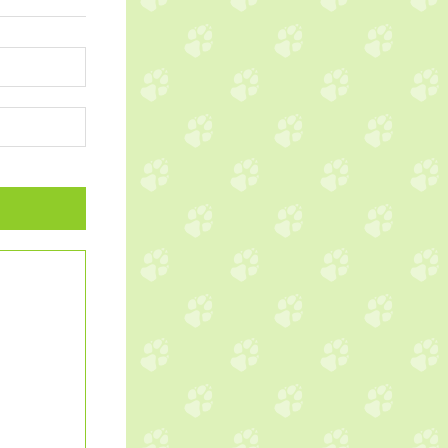
。
座です。