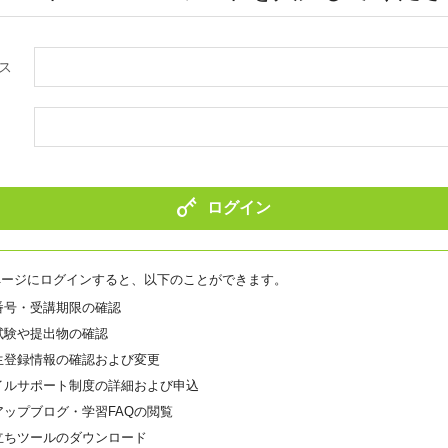
ホリスティックケア･カウンセラー受講生向け
ラー養成講座
より知識と活躍の幅を広げていただくための講
ス
ログイン
ページにログインすると、以下のことができます。
番号・受講期限の確認
試験や提出物の確認
生登録情報の確認および変更
イルサポート制度の詳細および申込
アップブログ・学習FAQの閲覧
立ちツールのダウンロード